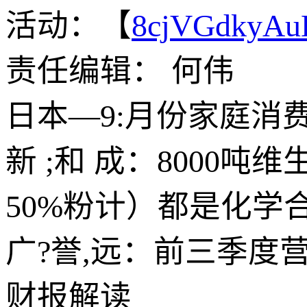
活动：【
8cjVGdkyA
责任编辑： 何伟
日本—9:月份家庭消
新 ;和 成：8000吨
50%粉计）都是化学
广?誉,远：前三季度营
财报解读