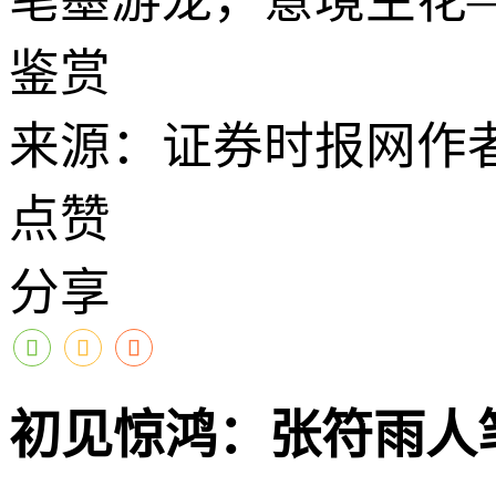
笔墨游龙，意境生花
鉴赏
来源：证券时报网
作
点赞
分享
初见惊鸿：张符雨人