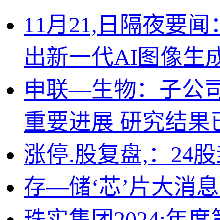
11月21,日隔夜要
出新一代AI图像生成
申联—生物：子公司
重要进展 研究结果
涨停.股复盘,：24
存—储‘芯’片大消
珠实集团2024;年