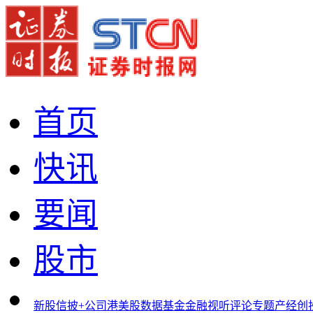
首页
快讯
要闻
股市
新股
信披+
公司
港美股
数据
基金
金融
视听
评论
专题
产经
创