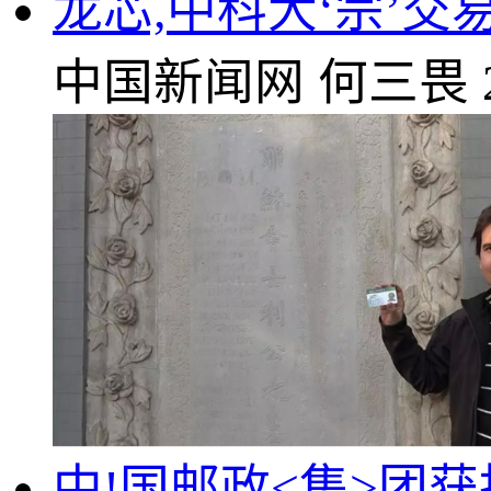
龙芯,中科大‘宗’交易
中国新闻网
何三畏
中!国邮政<集>团